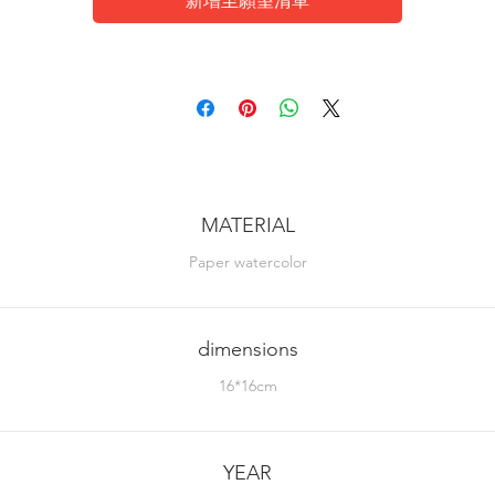
新增至願望清單
MATERIAL
Paper watercolor
dimensions
16*16cm
YEAR