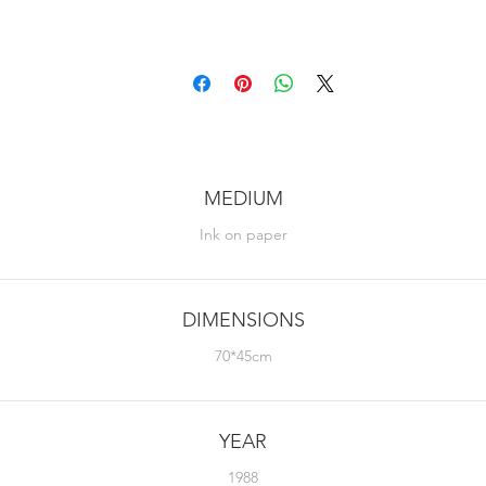
MEDIUM
Ink on paper
DIMENSIONS
70*45cm
YEAR
1988