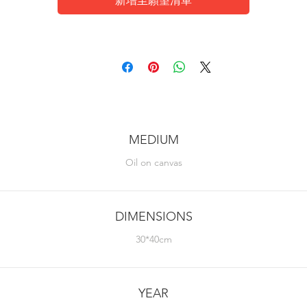
新增至願望清單
MEDIUM
Oil on canvas
DIMENSIONS
30*40cm
YEAR