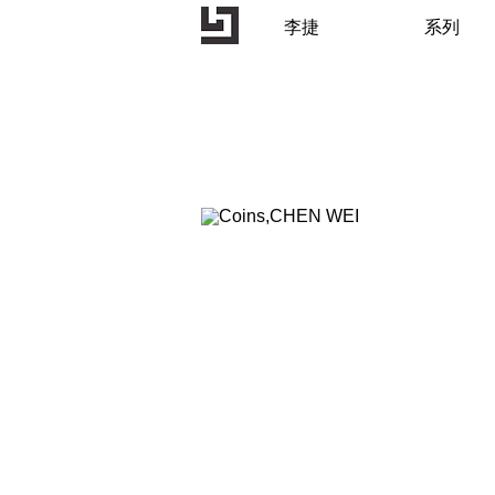
李捷
系列