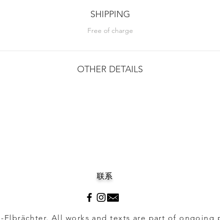
SHIPPING
Free of charge
OTHER DETAILS
联系
i-Elbrächter. All works and texts are part of ongoing 